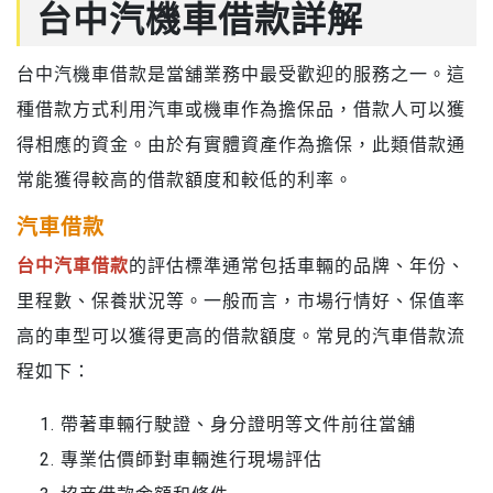
台中汽機車借款詳解
台中汽機車借款是當舖業務中最受歡迎的服務之一。這
種借款方式利用汽車或機車作為擔保品，借款人可以獲
得相應的資金。由於有實體資產作為擔保，此類借款通
常能獲得較高的借款額度和較低的利率。
汽車借款
台中汽車借款
的評估標準通常包括車輛的品牌、年份、
里程數、保養狀況等。一般而言，市場行情好、保值率
高的車型可以獲得更高的借款額度。常見的汽車借款流
程如下：
帶著車輛行駛證、身分證明等文件前往當舖
專業估價師對車輛進行現場評估