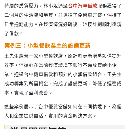
持續的房貸壓力，林小姐通過
台中汽車借款
服務獲得了
三個月的生活費和房貸，並選擇了免留車方案，保持了
日常通勤能力。在經濟情況好轉後，她按計劃順利還清
了借款。
案例三：小型餐飲業主的設備更新
王先生經營一家小型餐飲店，原計劃更新廚房設備提升
效率，但擔心在當前經濟環境下銀行不願放貸給小企
業。通過台中機車借款和額外的小額借款組合，王先生
成功籌集到所需資金，完成了設備更新，降低了運營成
本，實現了盈利改善。
這些案例展示了台中優質當舖如何在不同情境下，為個
人和企業提供靈活、實用的資金解決方案。