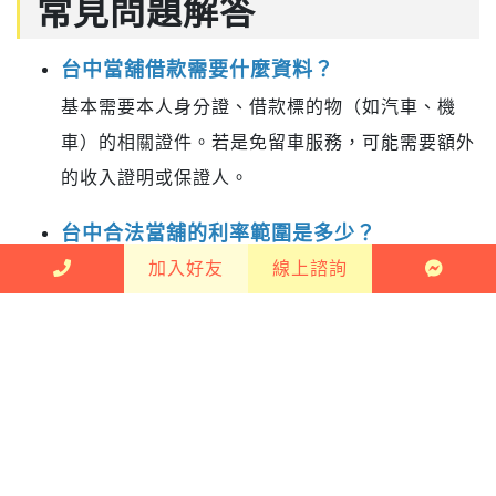
常見問題解答
台中當舖借款需要什麼資料？
基本需要本人身分證、借款標的物（如汽車、機
車）的相關證件。若是免留車服務，可能需要額外
的收入證明或保證人。
台中合法當舖的利率範圍是多少？
加入好友
線上諮詢
合法當舖的月利率上限為2.5分（年利率30%），
實際利率會根據借款金額、期限和擔保品價值有所
不同。
台中汽機車借款的額度如何計算？
一般是車輛估價的50-70%，取決於車況、市場行
情和當舖政策。