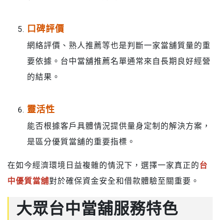
口碑評價
網絡評價、熟人推薦等也是判斷一家當舖質量的重
要依據。台中當舖推薦名單通常來自長期良好經營
的結果。
靈活性
能否根據客戶具體情況提供量身定制的解決方案，
是區分優質當舖的重要指標。
在如今經濟環境日益複雜的情況下，選擇一家真正的
台
中優質當舖
對於確保資金安全和借款體驗至關重要。
大眾台中當舖服務特色